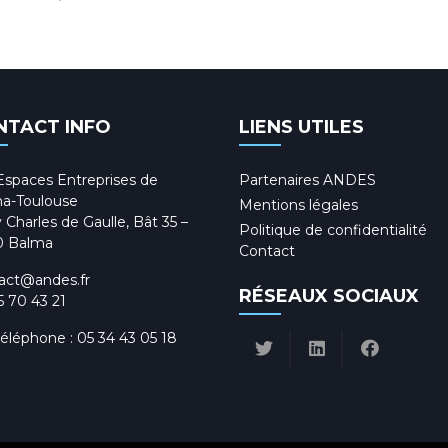
NTACT INFO
LIENS UTILES
Espaces Entreprises de
Partenaires ANDES
a-Toulouse
Mentions légales
 Charles de Gaulle, Bât 35 –
Politique de confidentialité
0 Balma
Contact
act@andes.fr
RÉSEAUX SOCIAUX
5 70 43 21
téléphone :
05 34 43 05 18