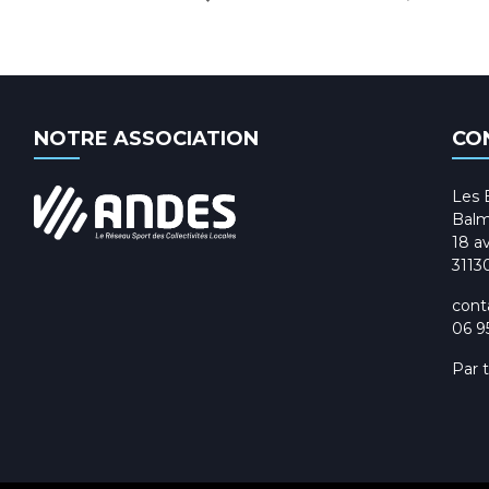
NOTRE ASSOCIATION
CO
Les 
Balm
18 av
3113
cont
06 9
Par 