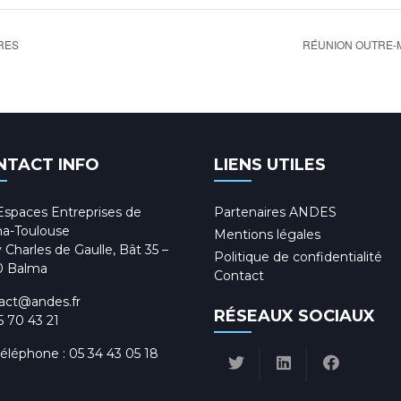
RES
RÉUNION OUTRE-ME
NTACT INFO
LIENS UTILES
Espaces Entreprises de
Partenaires ANDES
a-Toulouse
Mentions légales
 Charles de Gaulle, Bât 35 –
Politique de confidentialité
0 Balma
Contact
act@andes.fr
RÉSEAUX SOCIAUX
5 70 43 21
téléphone :
05 34 43 05 18