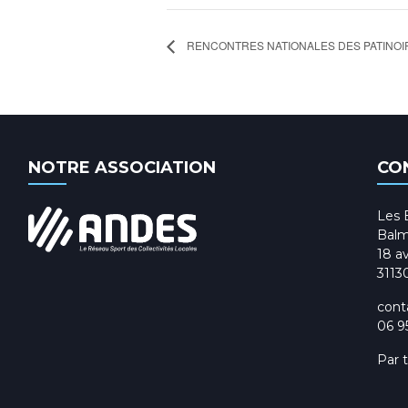
RENCONTRES NATIONALES DES PATINOI
NOTRE ASSOCIATION
CO
Les 
Balm
18 av
3113
cont
06 9
Par 