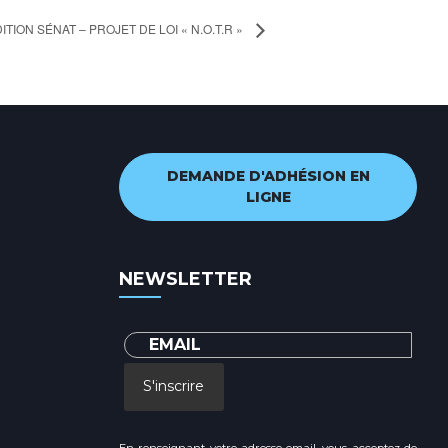
ITION SÉNAT – PROJET DE LOI « N.O.T.R »
DEMANDE D'ADHÉSION EN
LIGNE
NEWSLETTER
S'inscrire
En renseignant votre adresse email, vous acceptez de