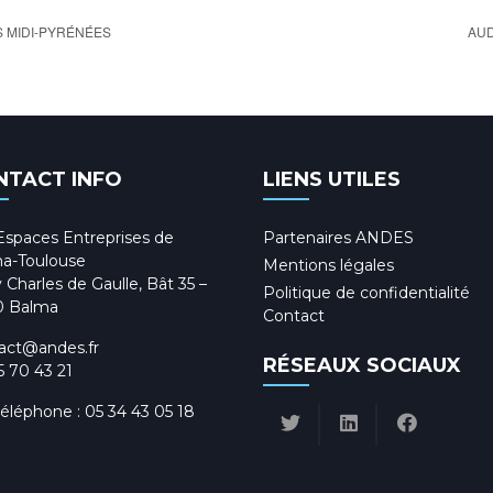
S MIDI-PYRÉNÉES
AUD
NTACT INFO
LIENS UTILES
Espaces Entreprises de
Partenaires ANDES
a-Toulouse
Mentions légales
 Charles de Gaulle, Bât 35 –
Politique de confidentialité
0 Balma
Contact
act@andes.fr
RÉSEAUX SOCIAUX
5 70 43 21
téléphone :
05 34 43 05 18