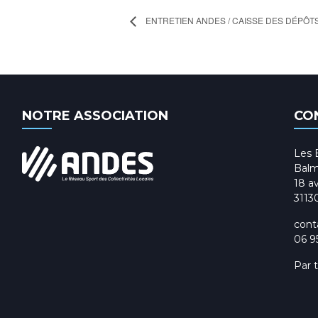
ENTRETIEN ANDES / CAISSE DES DÉPÔT
NOTRE ASSOCIATION
CO
Les 
Balm
18 av
3113
cont
06 9
Par 