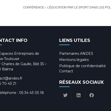
CONFÉRENCE « L’ÉDUCATION PAR LE SPORT DANS LES POLI
NTACT INFO
LIENS UTILES
Espaces Entreprises de
Partenaires ANDES
a-Toulouse
Mentions légales
 Charles de Gaulle, Bât 35 –
Politique de confidentialité
0 Balma
Contact
act@andes.fr
RÉSEAUX SOCIAUX
5 70 43 21
téléphone :
05 34 43 05 18