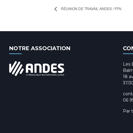
RÉUNION DE TRAVAIL ANDES / FFN
NOTRE ASSOCIATION
CO
Les 
Balm
18 av
3113
cont
06 9
Par 