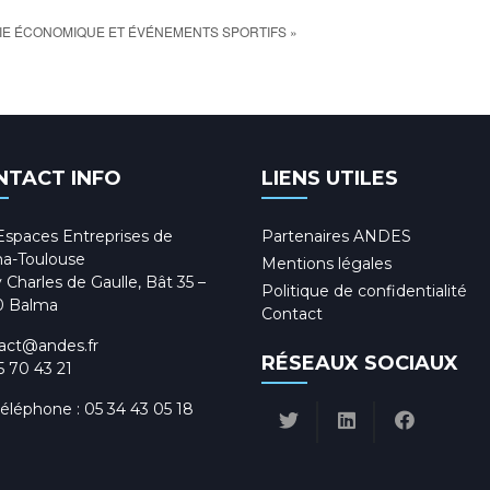
IE ÉCONOMIQUE ET ÉVÉNEMENTS SPORTIFS »
NTACT INFO
LIENS UTILES
Espaces Entreprises de
Partenaires ANDES
a-Toulouse
Mentions légales
 Charles de Gaulle, Bât 35 –
Politique de confidentialité
0 Balma
Contact
act@andes.fr
RÉSEAUX SOCIAUX
5 70 43 21
téléphone :
05 34 43 05 18