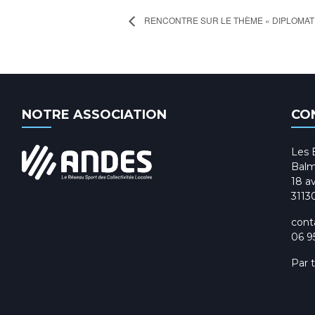
RENCONTRE SUR LE THÈME « DIPLOMAT
NOTRE ASSOCIATION
CO
Les 
Balm
18 av
3113
cont
06 9
Par 