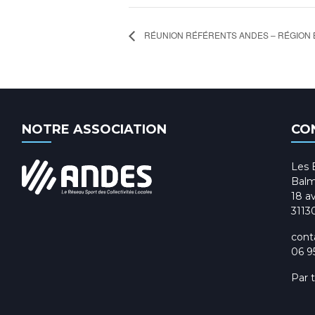
RÉUNION RÉFÉRENTS ANDES – RÉGION
NOTRE ASSOCIATION
CO
Les 
Balm
18 av
3113
cont
06 9
Par 