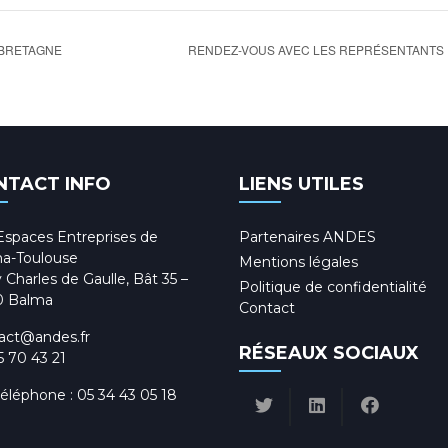
 BRETAGNE
RENDEZ-VOUS AVEC LES REPRÉSENTANTS 
NTACT INFO
LIENS UTILES
Espaces Entreprises de
Partenaires ANDES
a-Toulouse
Mentions légales
 Charles de Gaulle, Bât 35 –
Politique de confidentialité
0 Balma
Contact
act@andes.fr
RÉSEAUX SOCIAUX
5 70 43 21
téléphone :
05 34 43 05 18