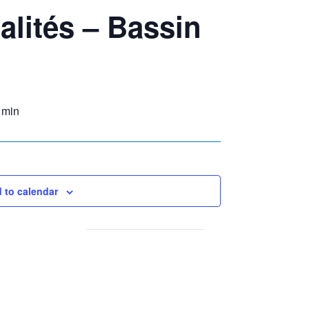
lités – Bassin
 min
 to calendar