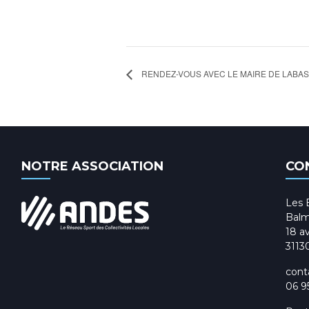
RENDEZ-VOUS AVEC LE MAIRE DE LABAS
NOTRE ASSOCIATION
CO
Les 
Balm
18 av
3113
cont
06 9