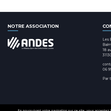
NOTRE ASSOCIATION
CO
Les 
Balm
18 av
3113
cont
06 9
Par 
En poursuivant votre navigation sur ce site, vous acceptez l’