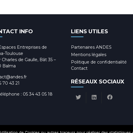
NTACT INFO
LIENS UTILES
Espaces Entreprises de
Partenaires ANDES
a-Toulouse
Mentions légales
 Charles de Gaulle, Bât 35 –
Politique de confidentialité
0 Balma
Contact
act@andes.fr
RÉSEAUX SOCIAUX
5 70 43 21
téléphone :
05 34 43 05 18
utilisation de Cookies ou autres traceurs pour réaliser des statistiques