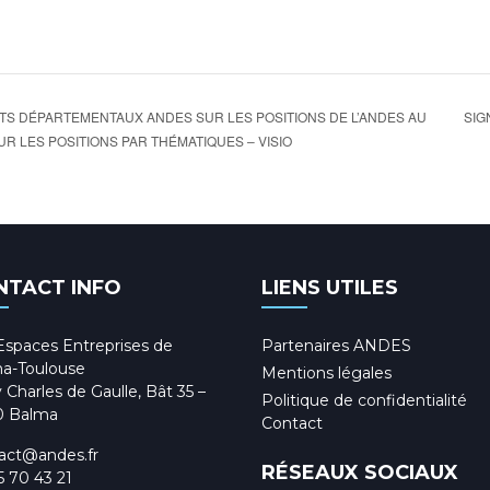
SIG
S DÉPARTEMENTAUX ANDES SUR LES POSITIONS DE L’ANDES AU
R LES POSITIONS PAR THÉMATIQUES – VISIO
NTACT INFO
LIENS UTILES
Espaces Entreprises de
Partenaires ANDES
a-Toulouse
Mentions légales
 Charles de Gaulle, Bât 35 –
Politique de confidentialité
0 Balma
Contact
act@andes.fr
RÉSEAUX SOCIAUX
5 70 43 21