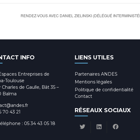
RENDEZ-VOUS AVEC DANIEL ZIELINSKI (DÉLÉGUÉ INTERMINIST
NTACT INFO
LIENS UTILES
Espaces Entreprises de
Partenaires ANDES
a-Toulouse
Mentions légales
 Charles de Gaulle, Bât 35 –
Politique de confidentialité
0 Balma
Contact
act@andes.fr
RÉSEAUX SOCIAUX
5 70 43 21
téléphone :
05 34 43 05 18