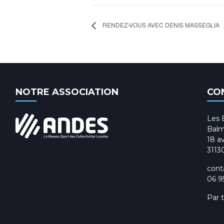
RENDEZ-VOUS AVEC DENIS MASSEGLIA
NOTRE ASSOCIATION
CO
Les 
Balm
18 av
3113
cont
06 9
Par 