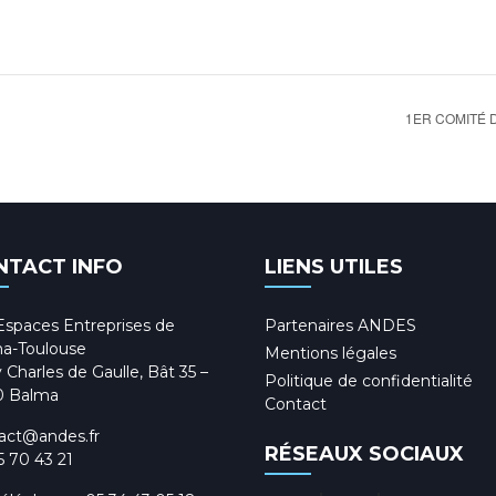
1ER COMITÉ D
NTACT INFO
LIENS UTILES
Espaces Entreprises de
Partenaires ANDES
a-Toulouse
Mentions légales
 Charles de Gaulle, Bât 35 –
Politique de confidentialité
0 Balma
Contact
act@andes.fr
RÉSEAUX SOCIAUX
5 70 43 21