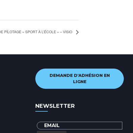
E PÎLOTAGE « SPORT À L’ÉCOLE » – VISIO
DEMANDE D'ADHÉSION EN
LIGNE
NEWSLETTER