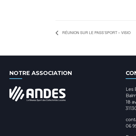
RÉUNION SUR LE PASS’SPORT – VISIO
NOTRE ASSOCIATION
CO
Les 
Balm
18 av
3113
cont
06 9