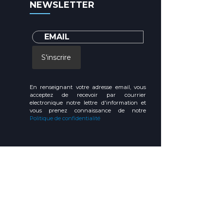
NEWSLETTER
S'inscrire
En renseignant votre adresse email, vous
acceptez de recevoir par courrier
electronique notre lettre d'information et
vous prenez connaissance de notre
Politique de confidentialité