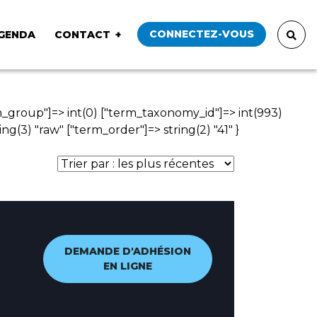
CONNECTEZ-VOUS
GENDA
CONTACT
rm_group"]=> int(0) ["term_taxonomy_id"]=> int(993)
ring(3) "raw" ["term_order"]=> string(2) "41" }
DEMANDE D'ADHÉSION
EN LIGNE