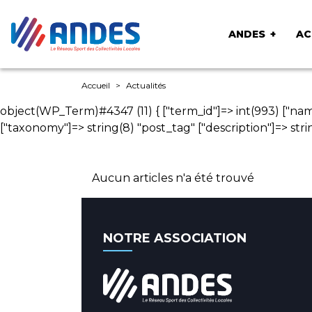
ANDES
AC
Accueil
Actualités
object(WP_Term)#4347 (11) { ["term_id"]=> int(993) ["nam
["taxonomy"]=> string(8) "post_tag" ["description"]=> string
Aucun articles n'a été trouvé
NOTRE ASSOCIATION