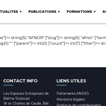
TUALITES
PUBLICATIONS
FORMATIONS
A
e"]=> string(5) "AFNOR" ["slug"]=> string(5) "afnor" ["te
(0) "" ["parent"]=> int(0) ["count"]=> int(7) ["filter"]=> st
CONTACT INFO
LIENS UTILES
Les Espaces Entreprises de
Partenaires ANDES
Balma-Toulouse
Mentions légales
18 av Charles de Gaulle, Bât
Politique de confidentialité