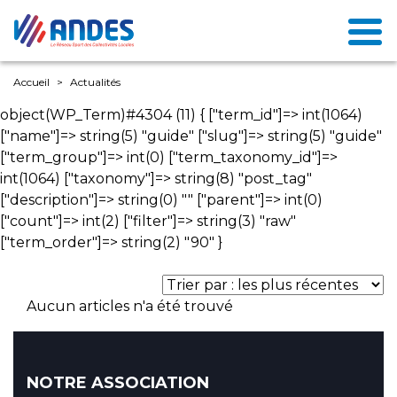
Accueil
Actualités
object(WP_Term)#4304 (11) { ["term_id"]=> int(1064)
["name"]=> string(5) "guide" ["slug"]=> string(5) "guide"
["term_group"]=> int(0) ["term_taxonomy_id"]=>
int(1064) ["taxonomy"]=> string(8) "post_tag"
["description"]=> string(0) "" ["parent"]=> int(0)
["count"]=> int(2) ["filter"]=> string(3) "raw"
["term_order"]=> string(2) "90" }
Aucun articles n'a été trouvé
NOTRE ASSOCIATION