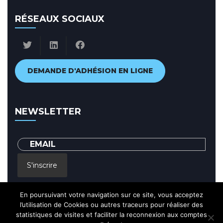
RÉSEAUX SOCIAUX
DEMANDE D'ADHÉSION EN LIGNE
NEWSLETTER
S'inscrire
En poursuivant votre navigation sur ce site, vous acceptez
En renseignant votre adresse email, vous acceptez de recevoir par
courrier electronique notre lettre d'information et vous prenez
l’utilisation de Cookies ou autres traceurs pour réaliser des
connaissance de notre
Politique de confidentialité
statistiques de visites et faciliter la reconnexion aux comptes