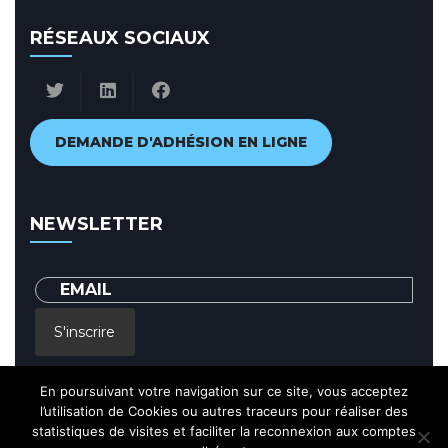
RÉSEAUX SOCIAUX
DEMANDE D'ADHÉSION EN LIGNE
NEWSLETTER
S'inscrire
En poursuivant votre navigation sur ce site, vous acceptez
En renseignant votre adresse email, vous acceptez de recevoir par
courrier electronique notre lettre d'information et vous prenez
l’utilisation de Cookies ou autres traceurs pour réaliser des
connaissance de notre
Politique de confidentialité
statistiques de visites et faciliter la reconnexion aux comptes