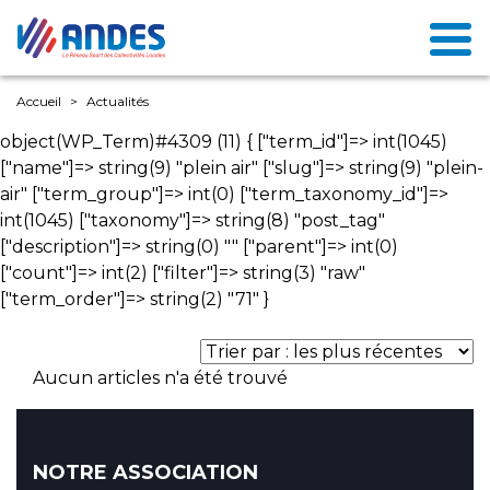
Accueil
Actualités
object(WP_Term)#4309 (11) { ["term_id"]=> int(1045)
["name"]=> string(9) "plein air" ["slug"]=> string(9) "plein-
air" ["term_group"]=> int(0) ["term_taxonomy_id"]=>
int(1045) ["taxonomy"]=> string(8) "post_tag"
["description"]=> string(0) "" ["parent"]=> int(0)
["count"]=> int(2) ["filter"]=> string(3) "raw"
["term_order"]=> string(2) "71" }
Aucun articles n'a été trouvé
NOTRE ASSOCIATION