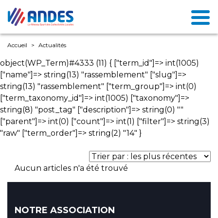
Accueil
Actualités
object(WP_Term)#4333 (11) { ["term_id"]=> int(1005)
["name"]=> string(13) "rassemblement" ["slug"]=>
string(13) "rassemblement" ["term_group"]=> int(0)
["term_taxonomy_id"]=> int(1005) ["taxonomy"]=>
string(8) "post_tag" ["description"]=> string(0) ""
["parent"]=> int(0) ["count"]=> int(1) ["filter"]=> string(3)
"raw" ["term_order"]=> string(2) "14" }
Aucun articles n'a été trouvé
NOTRE ASSOCIATION