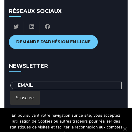
RÉSEAUX SOCIAUX
DEMANDE D'ADHÉSION EN LIGNE
NEWSLETTER
S'inscrire
En poursuivant votre navigation sur ce site, vous acceptez
En renseignant votre adresse email, vous acceptez de recevoir par
courrier electronique notre lettre d'information et vous prenez
l’utilisation de Cookies ou autres traceurs pour réaliser des
connaissance de notre
Politique de confidentialité
statistiques de visites et faciliter la reconnexion aux comptes