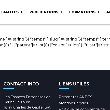
TUALITES
PUBLICATIONS
FORMATIONS
A
me"]=> string(5) "temps" ["slug"]=> string(5) "temps" ["t
(0) "" ["parent"]=> int(0) ["count"]=> int(1) ["filter"]=> st
CONTACT INFO
LIENS UTILES
Les Espaces Entreprises de
Partenaires ANDES
Balma-Toulouse
Mentions légales
18 av Charles de Gaulle, Bât
Politique de confidentialité