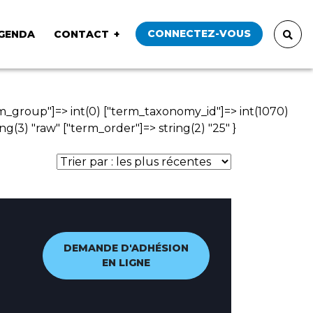
CONNECTEZ-VOUS
GENDA
CONTACT
erm_group"]=> int(0) ["term_taxonomy_id"]=> int(1070)
ring(3) "raw" ["term_order"]=> string(2) "25" }
DEMANDE D'ADHÉSION
EN LIGNE