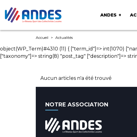
ANDES
AC
Accueil
Actualités
object(WP_Term)#4310 (11) { ["term_id"]=> int(1070) ["na
["taxonomy"]=> string(8) "post_tag" ["description"]=> string
Aucun articles n'a été trouvé
NOTRE ASSOCIATION