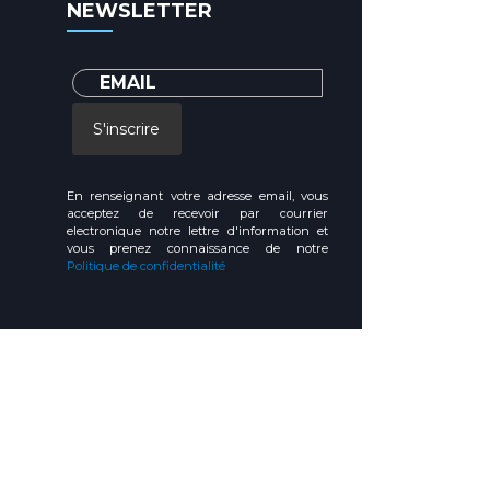
NEWSLETTER
S'inscrire
En renseignant votre adresse email, vous
acceptez de recevoir par courrier
electronique notre lettre d'information et
vous prenez connaissance de notre
Politique de confidentialité