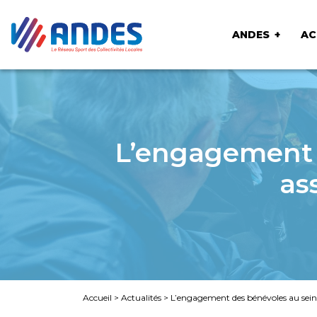
ANDES
AC
L’engagement d
as
Accueil
>
Actualités
>
L’engagement des bénévoles au sein d