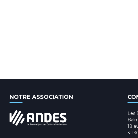
NOTRE ASSOCIATION
CO
Les 
Balm
18 av
3113