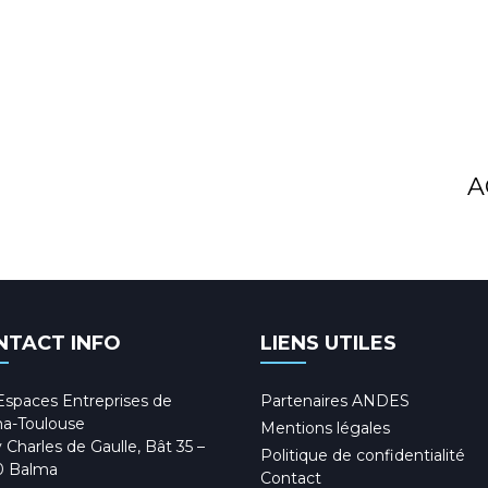
A
NTACT INFO
LIENS UTILES
Espaces Entreprises de
Partenaires ANDES
a-Toulouse
Mentions légales
 Charles de Gaulle, Bât 35 –
Politique de confidentialité
0 Balma
Contact