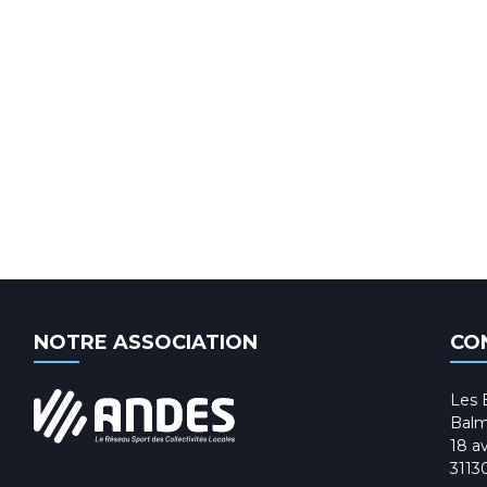
NOTRE ASSOCIATION
CO
Les 
Balm
18 av
3113