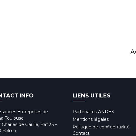
A
NTACT INFO
LIENS UTILES
Espaces Entreprises de
Partenaires ANDES
a-Toulouse
Mentions légales
 Charles de Gaulle, Bât 35 –
Politique de confidentialité
0 Balma
Contact