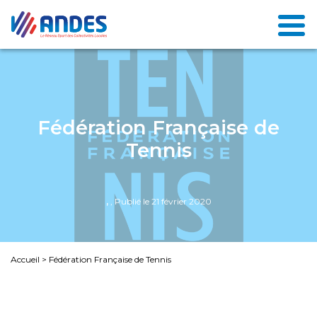
Fédération Française de
Tennis
,
, Publié le 21 février 2020
Accueil
>
Fédération Française de Tennis