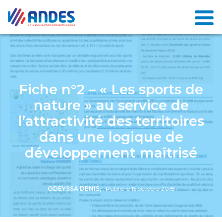
Fiche n°2 – « Les sports de
nature » au service de
l’attractivité des territoires
dans une logique de
développement maîtrisé
ODEYSSA DENIS,
, Publié le 15 octobre 2018