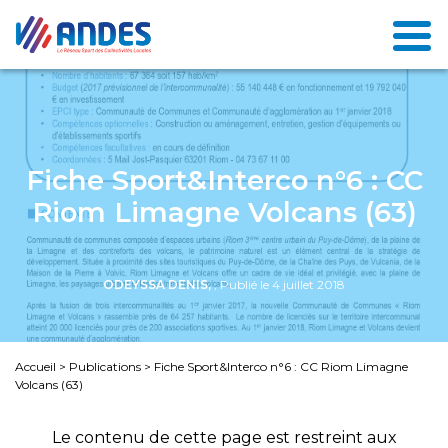
Fiche Sport&Interco n°6 : CC
Riom Limagne Volcans (63)
ODEYSSA DENIS,
, Publié le 4 juillet 2018
Accueil
>
Publications
>
Fiche Sport&Interco n°6 : CC Riom Limagne
Volcans (63)
Le contenu de cette page est restreint aux