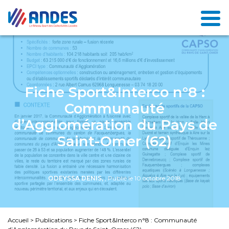
Fiche Sport&Interco n°8 :
Communauté
d’Agglomération du Pays de
Saint-Omer (62)
ODEYSSA DENIS,
, Publié le 10 octobre 2018
Accueil
>
Publications
>
Fiche Sport&Interco n°8 : Communauté