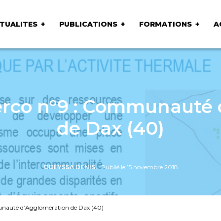
TUALITES
PUBLICATIONS
FORMATIONS
A
erco n°9 : Communauté
de Dax (40)
ODEYSSA DENIS,
, Publié le 15 novembre 2018
unauté d’Agglomération de Dax (40)