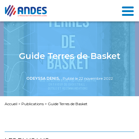
Guide Terres de Basket
ODEYSSA DENIS,
, Publié le 22 novembre 2022
Accueil
>
Publications
>
Guide Terres de Basket