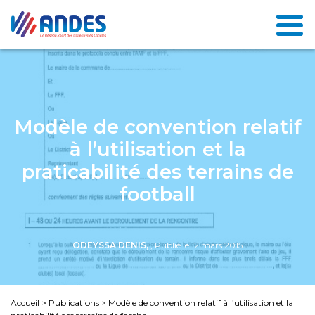
Modèle de convention relatif
à l’utilisation et la
praticabilité des terrains de
football
ODEYSSA DENIS,
, Publié le 12 mars 2015
Accueil
>
Publications
>
Modèle de convention relatif à l’utilisation et la