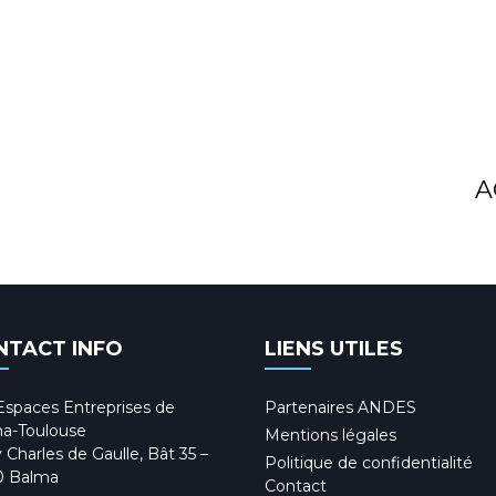
A
NTACT INFO
LIENS UTILES
Espaces Entreprises de
Partenaires ANDES
a-Toulouse
Mentions légales
 Charles de Gaulle, Bât 35 –
Politique de confidentialité
0 Balma
Contact