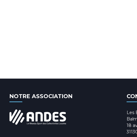
NOTRE ASSOCIATION
CO
Les 
Balm
18 av
3113