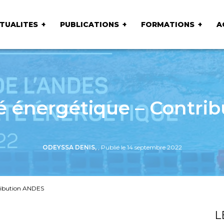
TUALITES
PUBLICATIONS
FORMATIONS
A
té énergétique – Contri
ODEYSSA DENIS,
, Publié le 14 septembre 2022
tribution ANDES
L