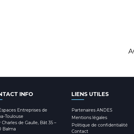
A
NTACT INFO
LIENS UTILES
Espaces Entreprises de
Partenaires ANDES
a-Toulouse
Mentions légales
 Charles de Gaulle, Bât 35 –
Politique de confidentialité
0 Balma
Contact