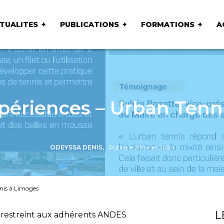
TUALITES
PUBLICATIONS
FORMATIONS
A
xpériences – Urban Tenn
ODEYSSA DENIS,
, Publié le 2 février 2024
nnis à Limoges
L
 restreint aux adhérents ANDES