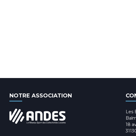
NOTRE ASSOCIATION
CO
Les 
Balm
18 av
3113