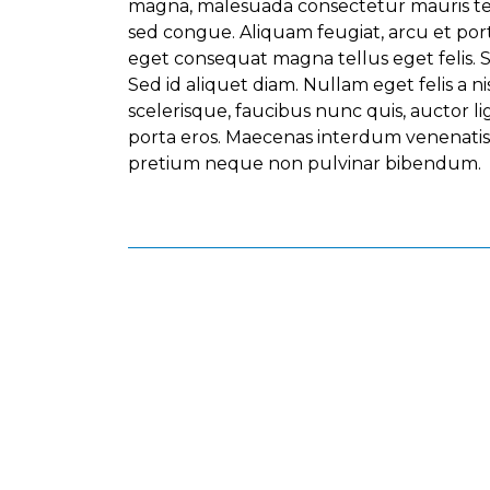
magna, malesuada consectetur mauris temp
sed congue. Aliquam feugiat, arcu et port
eget consequat magna tellus eget felis.
Sed id aliquet diam. Nullam eget felis a ni
scelerisque, faucibus nunc quis, auctor lig
porta eros. Maecenas interdum venenatis d
pretium neque non pulvinar bibendum.