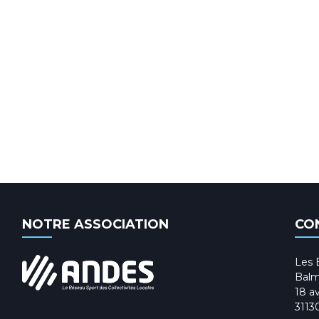
NOTRE ASSOCIATION
CO
Les 
Balm
18 av
3113