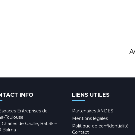
A
NTACT INFO
LIENS UTILES
Espaces Entreprises de
Partenaires ANDES
a-Toulouse
Mentions légales
 Charles de Gaulle, Bât 35 –
Politique de confidentialité
0 Balma
Contact