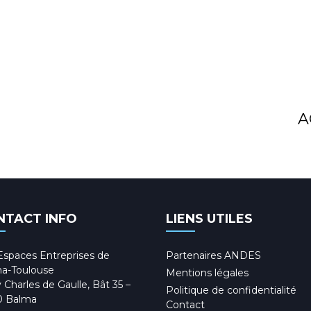
A
NTACT INFO
LIENS UTILES
Espaces Entreprises de
Partenaires ANDES
a-Toulouse
Mentions légales
 Charles de Gaulle, Bât 35 –
Politique de confidentialité
0 Balma
Contact