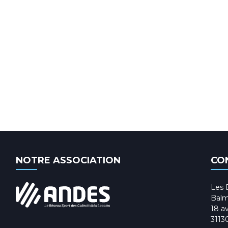
NOTRE ASSOCIATION
CO
Les 
Balm
18 av
3113