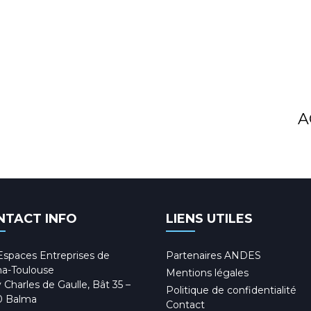
A
NTACT INFO
LIENS UTILES
Espaces Entreprises de
Partenaires ANDES
a-Toulouse
Mentions légales
 Charles de Gaulle, Bât 35 –
Politique de confidentialité
0 Balma
Contact