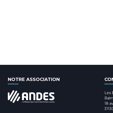
NOTRE ASSOCIATION
CO
Les 
Balm
18 av
3113