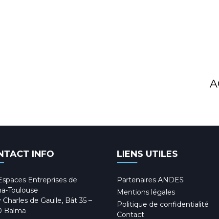
A
NTACT INFO
LIENS UTILES
Espaces Entreprises de
Partenaires ANDES
a-Toulouse
Mentions légales
 Charles de Gaulle, Bât 35 –
Politique de confidentialité
0 Balma
Contact