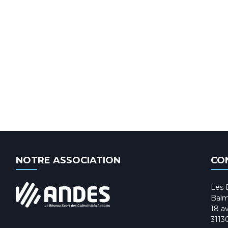
NOTRE ASSOCIATION
CO
Les 
Balm
18 av
3113