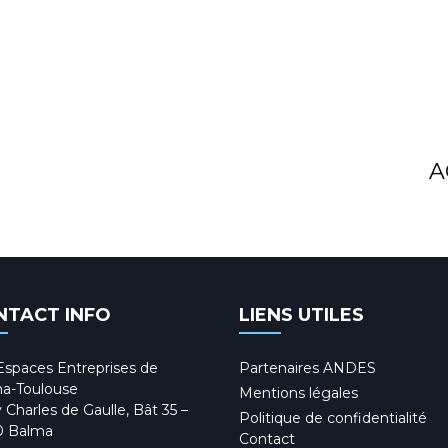
A
NTACT INFO
LIENS UTILES
Espaces Entreprises de
Partenaires ANDES
a-Toulouse
Mentions légales
 Charles de Gaulle, Bât 35 –
Politique de confidentialité
0 Balma
Contact