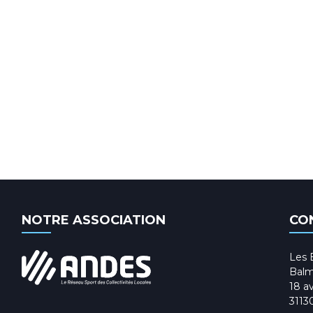
NOTRE ASSOCIATION
CO
Les 
Balm
18 av
3113