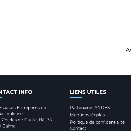
A
NTACT INFO
LIENS UTILES
Espaces Entreprises de
Partenaires ANDES
a-Toulouse
Mentions légales
 Charles de Gaulle, Bât 35 –
Politique de confidentialité
0 Balma
Contact