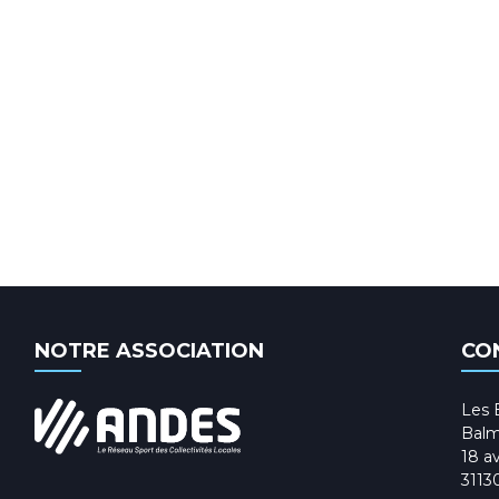
NOTRE ASSOCIATION
CO
Les 
Balm
18 av
3113