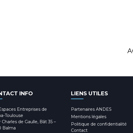
A
NTACT INFO
LIENS UTILES
Espaces Entreprises de
Partenaires ANDES
a-Toulouse
Mentions légales
 Charles de Gaulle, Bât 35 –
Politique de confidentialité
0 Balma
Contact