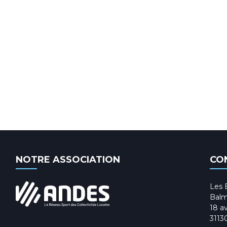
NOTRE ASSOCIATION
CO
Les 
Balm
18 av
3113