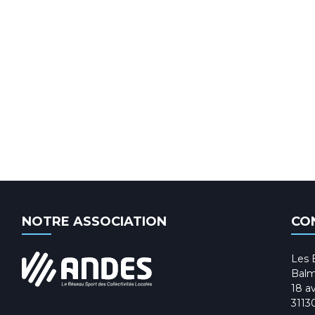
NOTRE ASSOCIATION
CO
Les 
Balm
18 av
3113