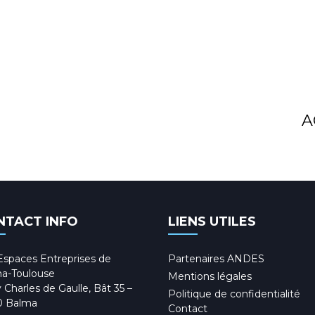
A
NTACT INFO
LIENS UTILES
Espaces Entreprises de
Partenaires ANDES
a-Toulouse
Mentions légales
 Charles de Gaulle, Bât 35 –
Politique de confidentialité
0 Balma
Contact