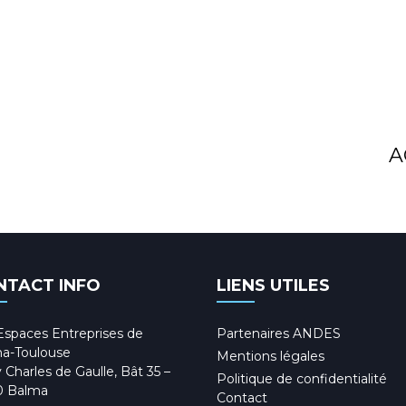
A
NTACT INFO
LIENS UTILES
Espaces Entreprises de
Partenaires ANDES
a-Toulouse
Mentions légales
 Charles de Gaulle, Bât 35 –
Politique de confidentialité
0 Balma
Contact