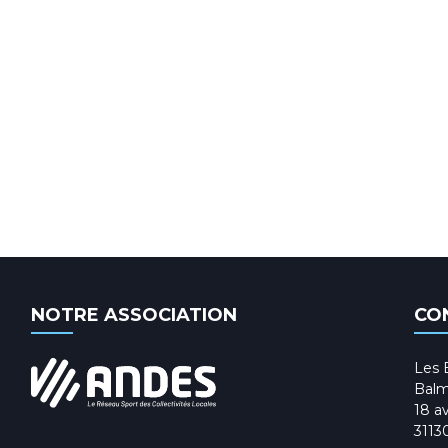
NOTRE ASSOCIATION
CO
Les 
Balm
18 av
3113