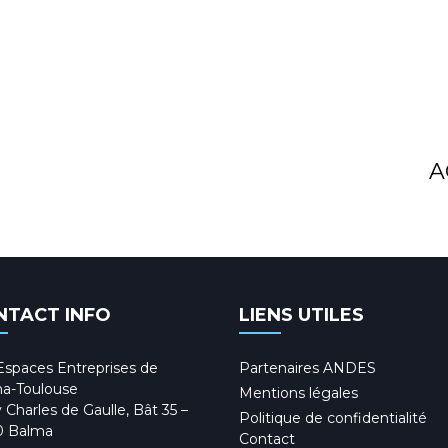
A
NTACT INFO
LIENS UTILES
Espaces Entreprises de
Partenaires ANDES
a-Toulouse
Mentions légales
 Charles de Gaulle, Bât 35 –
Politique de confidentialité
0 Balma
Contact