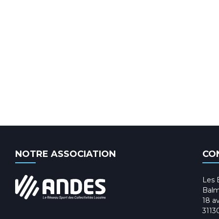
NOTRE ASSOCIATION
CO
Les 
Balm
18 av
3113