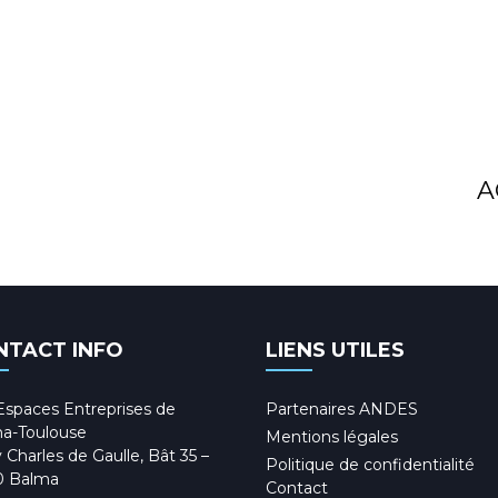
A
NTACT INFO
LIENS UTILES
Espaces Entreprises de
Partenaires ANDES
a-Toulouse
Mentions légales
 Charles de Gaulle, Bât 35 –
Politique de confidentialité
0 Balma
Contact