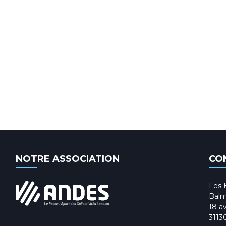
NOTRE ASSOCIATION
CO
Les 
Balm
18 av
3113