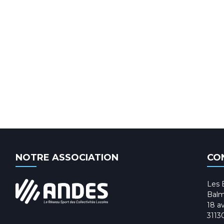
NOTRE ASSOCIATION
CO
Les 
Balm
18 av
3113