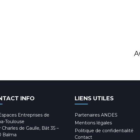
A
NTACT INFO
LIENS UTILES
Espaces Entreprises de
Partenaires ANDES
a-Toulouse
Mentions légales
 Charles de Gaulle, Bât 35 –
Politique de confidentialité
0 Balma
Contact