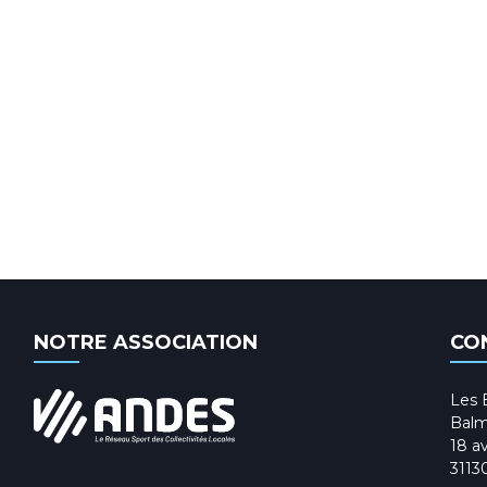
NOTRE ASSOCIATION
CO
Les 
Balm
18 av
3113