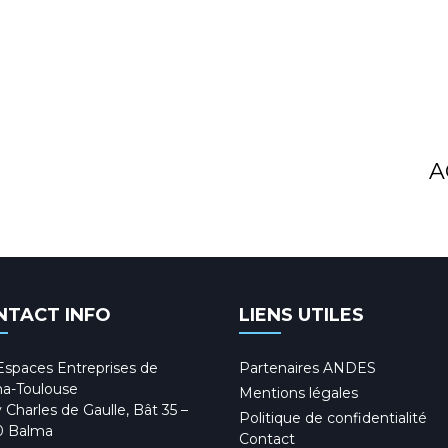
A
NTACT INFO
LIENS UTILES
Espaces Entreprises de
Partenaires ANDES
a-Toulouse
Mentions légales
 Charles de Gaulle, Bât 35 –
Politique de confidentialité
0 Balma
Contact