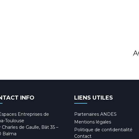
A
NTACT INFO
LIENS UTILES
Espaces Entreprises de
Partenaires ANDES
a-Toulouse
Mentions légales
 Charles de Gaulle, Bât 35 –
Politique de confidentialité
0 Balma
Contact