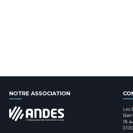
NOTRE ASSOCIATION
CO
Les 
Balm
18 av
3113