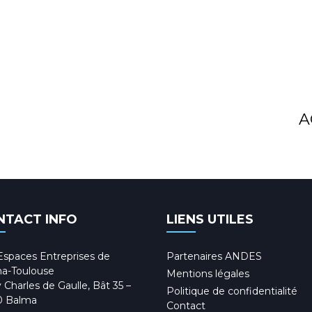
A
NTACT INFO
LIENS UTILES
Espaces Entreprises de
Partenaires ANDES
a-Toulouse
Mentions légales
 Charles de Gaulle, Bât 35 –
Politique de confidentialité
0 Balma
Contact