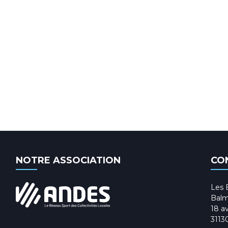
NOTRE ASSOCIATION
CO
Les 
Balm
18 av
3113