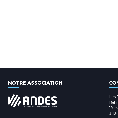
NOTRE ASSOCIATION
CO
Les 
Balm
18 av
3113