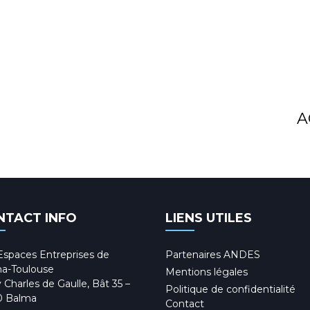
A
NTACT INFO
LIENS UTILES
Espaces Entreprises de
Partenaires ANDES
a-Toulouse
Mentions légales
 Charles de Gaulle, Bât 35 –
Politique de confidentialité
0 Balma
Contact