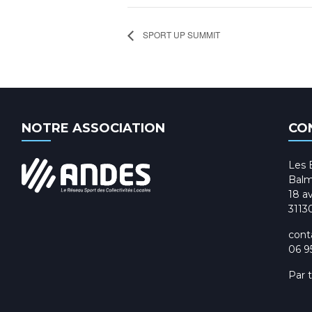
SPORT UP SUMMIT
NOTRE ASSOCIATION
CO
Les 
Balm
18 av
3113
cont
06 9
Par 