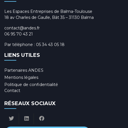
e
m
Les Espaces Entreprises de Balma-Toulouse
18 av Charles de Gaulle, Bât 35 – 31130 Balma
e
contact@andes.fr
n
06 95 70 43 21
t
Par téléphone :
05 34 43 05 18
s
LIENS UTILES
Partenaires ANDES
Mentions légales
Politique de confidentialité
Contact
RÉSEAUX SOCIAUX