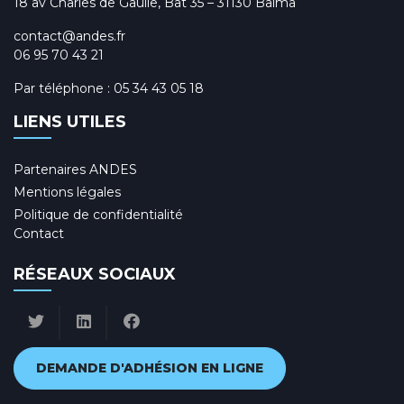
18 av Charles de Gaulle, Bât 35 – 31130 Balma
e
m
contact@andes.fr
06 95 70 43 21
e
Par téléphone :
05 34 43 05 18
n
t
LIENS UTILES
s
Partenaires ANDES
Mentions légales
Politique de confidentialité
Contact
RÉSEAUX SOCIAUX
DEMANDE D'ADHÉSION EN LIGNE