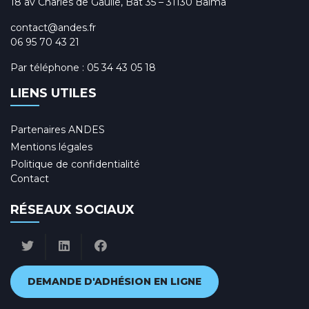
18 av Charles de Gaulle, Bât 35 – 31130 Balma
e
m
contact@andes.fr
06 95 70 43 21
e
Par téléphone :
05 34 43 05 18
n
t
LIENS UTILES
s
Partenaires ANDES
Mentions légales
Politique de confidentialité
Contact
RÉSEAUX SOCIAUX
DEMANDE D'ADHÉSION EN LIGNE