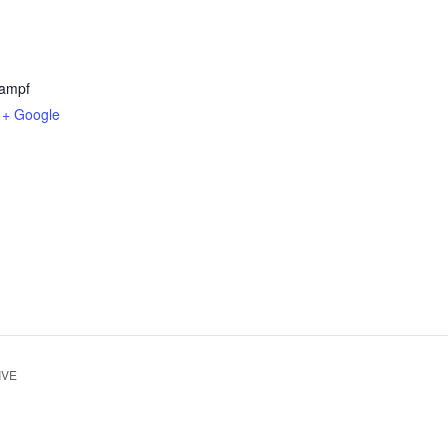
kampf
+ Google
IVE