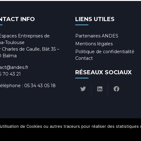
NTACT INFO
LIENS UTILES
Espaces Entreprises de
Partenaires ANDES
a-Toulouse
Mentions légales
 Charles de Gaulle, Bât 35 –
Politique de confidentialité
0 Balma
Contact
act@andes.fr
RÉSEAUX SOCIAUX
5 70 43 21
téléphone :
05 34 43 05 18
utilisation de Cookies ou autres traceurs pour réaliser des statistiques
Ok
Politique de confidentialité