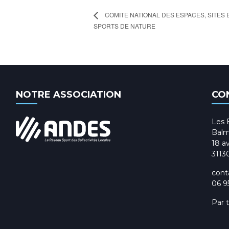
COMITE NATIONAL DES ESPACES, SITES 
SPORTS DE NATURE
NOTRE ASSOCIATION
CO
Les 
Balm
18 av
3113
cont
06 9
Par 