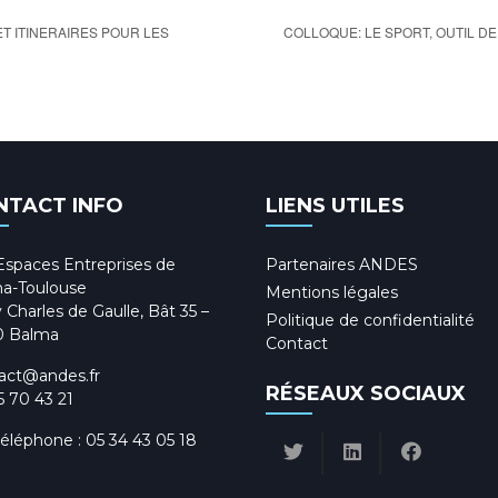
COLLOQUE: LE SPORT, OUTIL D
ET ITINERAIRES POUR LES
NTACT INFO
LIENS UTILES
Espaces Entreprises de
Partenaires ANDES
a-Toulouse
Mentions légales
 Charles de Gaulle, Bât 35 –
Politique de confidentialité
0 Balma
Contact
act@andes.fr
RÉSEAUX SOCIAUX
5 70 43 21
téléphone :
05 34 43 05 18